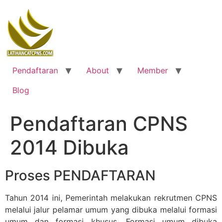
Skip
to
content
Pendaftaran
About
Member
Blog
Pendaftaran CPNS
2014 Dibuka
Proses PENDAFTARAN
Tahun 2014 ini, Pemerintah melakukan rekrutmen CPNS
melalui jalur pelamar umum yang dibuka melalui formasi
umum dan formasi khusus. Formasi umum dibuka