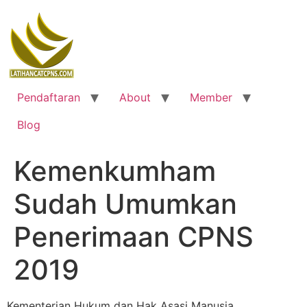
Skip
to
content
Pendaftaran
About
Member
Blog
Kemenkumham
Sudah Umumkan
Penerimaan CPNS
2019
Kementerian Hukum dan Hak Asasi Manusia