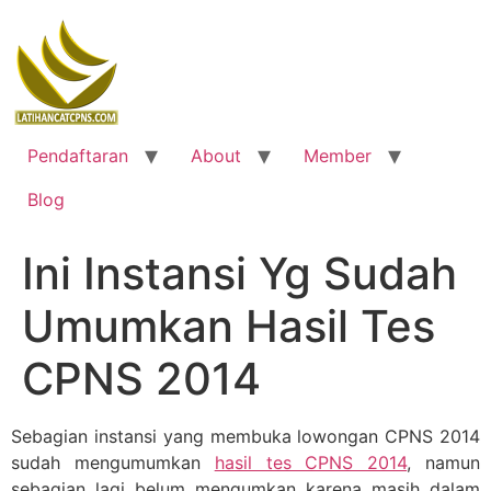
Skip
to
content
Pendaftaran
About
Member
Blog
Ini Instansi Yg Sudah
Umumkan Hasil Tes
CPNS 2014
Sebagian instansi yang membuka lowongan CPNS 2014
sudah mengumumkan
hasil tes CPNS 2014
, namun
sebagian lagi belum mengumkan karena masih dalam