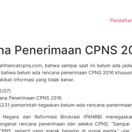
Pendafta
na Penerimaan CPNS 2
atihancatcpns.com, bahwa sampai saat ini belum ada jadw
n bahwa belum ada rencana penerimaan CPNS 2016 khususnya
ibat informasi yang tidak benar.
2/07)
cana Penerimaan CPNS 2016
ni/5231-pemerintah-tegaskan-belum-ada-rencana-penerimaa
r Negara dan Reformasi Birokrasi (PANRB) menegask
ngenai rencana penerimaan dan seleksi CPNS. “Sampai
CPNS, seperti yang marak beredar di sosial media,” ujar