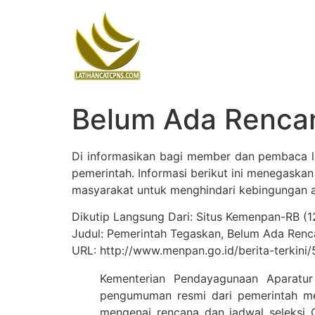
Skip
to
content
Belum Ada Renca
Di informasikan bagi member dan pembaca l
pemerintah. Informasi berikut ini menegaska
masyarakat untuk menghindari kebingungan ak
Dikutip Langsung Dari: Situs Kemenpan-RB (1
Judul: Pemerintah Tegaskan, Belum Ada Ren
URL: http://www.menpan.go.id/berita-terki
Kementerian Pendayagunaan Aparatu
pengumuman resmi dari pemerintah me
mengenai rencana dan jadwal seleksi 